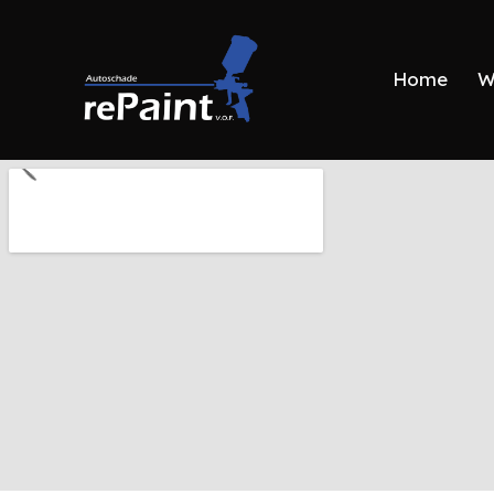
Home
W